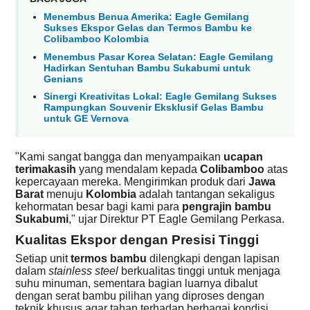
Menembus Benua Amerika: Eagle Gemilang
Sukses Ekspor Gelas dan Termos Bambu ke
Colibamboo Kolombia
Menembus Pasar Korea Selatan: Eagle Gemilang
Hadirkan Sentuhan Bambu Sukabumi untuk
Genians
Sinergi Kreativitas Lokal: Eagle Gemilang Sukses
Rampungkan Souvenir Eksklusif Gelas Bambu
untuk GE Vernova
"Kami sangat bangga dan menyampaikan
ucapan
terimakasih
yang mendalam kepada
Colibamboo
atas
kepercayaan mereka. Mengirimkan produk dari
Jawa
Barat
menuju
Kolombia
adalah tantangan sekaligus
kehormatan besar bagi kami para
pengrajin bambu
Sukabumi
," ujar Direktur PT Eagle Gemilang Perkasa.
Kualitas Ekspor dengan Presisi Tinggi
Setiap unit
termos bambu
dilengkapi dengan lapisan
dalam
stainless steel
berkualitas tinggi untuk menjaga
suhu minuman, sementara bagian luarnya dibalut
dengan serat bambu pilihan yang diproses dengan
teknik khusus agar tahan terhadap berbagai kondisi