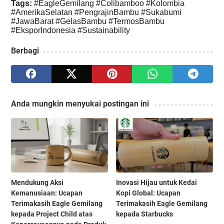
Tags:
#EagleGemilang #Colibamboo #Kolombia
#AmerikaSelatan #PengrajinBambu #Sukabumi
#JawaBarat #GelasBambu #TermosBambu
#EksporIndonesia #Sustainability
Berbagi
Anda mungkin menyukai postingan ini
Mendukung Aksi
Inovasi Hijau untuk Kedai
Kemanusiaan: Ucapan
Kopi Global: Ucapan
Terimakasih Eagle Gemilang
Terimakasih Eagle Gemilang
kepada Project Child atas
kepada Starbucks