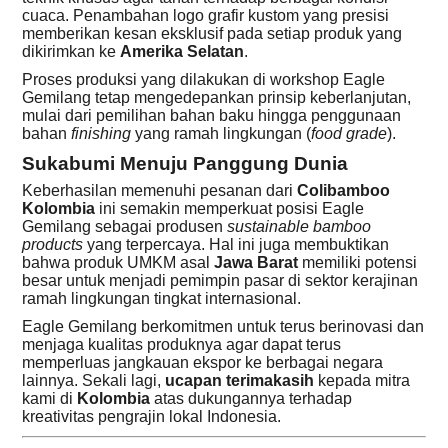
cuaca. Penambahan logo grafir kustom yang presisi
memberikan kesan eksklusif pada setiap produk yang
dikirimkan ke
Amerika Selatan
.
Proses produksi yang dilakukan di workshop Eagle
Gemilang tetap mengedepankan prinsip keberlanjutan,
mulai dari pemilihan bahan baku hingga penggunaan
bahan
finishing
yang ramah lingkungan (
food grade
).
Sukabumi Menuju Panggung Dunia
Keberhasilan memenuhi pesanan dari
Colibamboo
Kolombia
ini semakin memperkuat posisi Eagle
Gemilang sebagai produsen
sustainable bamboo
products
yang terpercaya. Hal ini juga membuktikan
bahwa produk UMKM asal
Jawa Barat
memiliki potensi
besar untuk menjadi pemimpin pasar di sektor kerajinan
ramah lingkungan tingkat internasional.
Eagle Gemilang berkomitmen untuk terus berinovasi dan
menjaga kualitas produknya agar dapat terus
memperluas jangkauan ekspor ke berbagai negara
lainnya. Sekali lagi,
ucapan terimakasih
kepada mitra
kami di
Kolombia
atas dukungannya terhadap
kreativitas pengrajin lokal Indonesia.